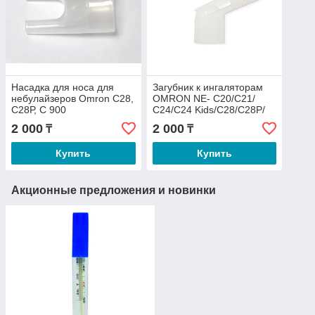
Насадка для носа для
Загубник к ингаляторам
небулайзеров Omron С28,
OMRON NE- C20/C21/
С28Р, С 900
С24/C24 Kids/С28/C28P/
С29/С30/C900
2 000
2 000
₸
₸
Купить
Купить
Акционные предложения и новинки