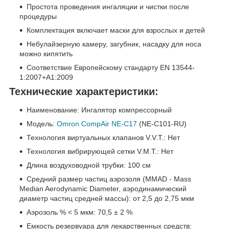
Простота проведения ингаляции и чистки после
процедуры
Комплектация включает маски для взрослых и детей
Небулайзерную камеру, загубник, насадку для носа
можно кипятить
Соответствие Европейскому стандарту EN 13544-
1:2007+A1:2009
Технические характеристики:
Наименование: Ингалятор компрессорный
Модель:
Omron CompAir NE-C17
(NE-C101-RU)
Технология виртуальных клапанов V.V.T.: Нет
Технология вибрирующей сетки V.M.T.: Нет
Длина воздуховодной трубки: 100 см
Средний размер частиц аэрозоля (MMAD - Mass
Median Aerodynamic Diameter, аэродинамический
диаметр частиц средней массы): от 2,5 до 2,75 мкм
Аэрозоль % < 5 мкм: 70,5 ± 2 %
Емкость резервуара для лекарственных средств: