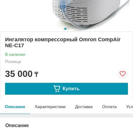
Ингалятор компрессорный Omron CompAir
NE-C17
В наличии
Розница
35 000
₸
Купить
Описание
Характеристики
Доставка
Оплата
Усл
Описание