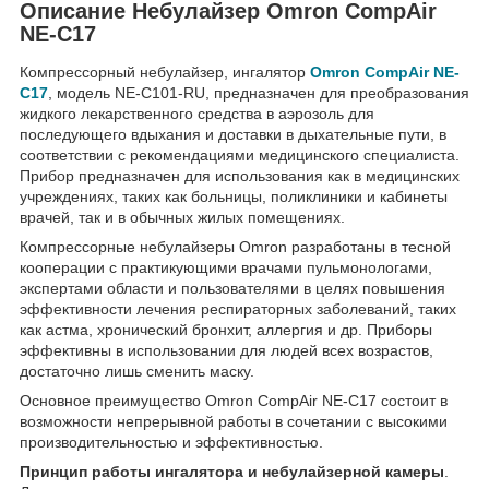
Описание Небулайзер Omron CompAir
NE-C17
Компрессорный небулайзер, ингалятор
Omron CompAir NE-
C17
, модель NE-C101-RU, предназначен для преобразования
жидкого лекарственного средства в аэрозоль для
последующего вдыхания и доставки в дыхательные пути, в
соответствии с рекомендациями медицинского специалиста.
Прибор предназначен для использования как в медицинских
учреждениях, таких как больницы, поликлиники и кабинеты
врачей, так и в обычных жилых помещениях.
Компрессорные небулайзеры Omron разработаны в тесной
кооперации с практикующими врачами пульмонологами,
экспертами области и пользователями в целях повышения
эффективности лечения респираторных заболеваний, таких
как астма, хронический бронхит, аллергия и др. Приборы
эффективны в использовании для людей всех возрастов,
достаточно лишь сменить маску.
Основное преимущество Omron CompAir NE-C17 состоит в
возможности непрерывной работы в сочетании с высокими
производительностью и эффективностью.
Принцип работы ингалятора и небулайзерной камеры
.