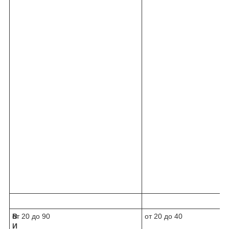
В
от 20 до 90
от 20 до 40
И