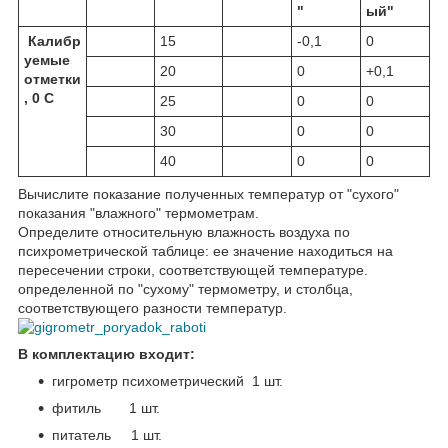
"
ый"
Калибр
15
-0,1
0
уемые
20
0
+0,1
отметки
,
0
С
25
0
0
30
0
0
40
0
0
Вычислите показание полученных температур от "сухого"
показания "влажного" термометрам.
Определите относительную влажность воздуха по
психрометрической таблице: ее значение находиться на
пересечении строки, соответствующей температуре.
определенной по "сухому" термометру, и столбца,
соответствующего разности температур.
В комплектацию входит:
гигрометр психометрический 1 шт.
фитиль 1 шт.
питатель 1 шт.