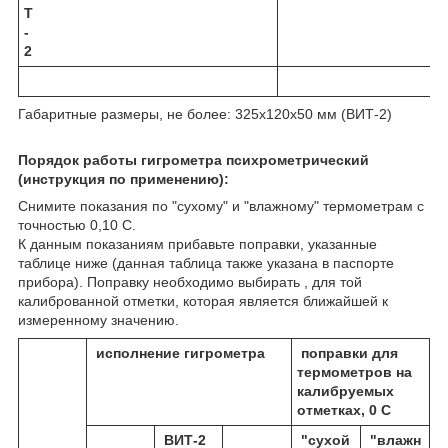
Т
-
2
Габаритные размеры, не более: 325х120х50 мм (ВИТ-2)
Порядок работы гигрометра психрометрический
(инструкция по применению):
Снимите показания по "сухому" и "влажному" термометрам с
точностью 0,10 С.
К данным показаниям прибавьте поправки, указанные
таблице ниже (данная таблица также указана в паспорте
прибора). Поправку необходимо выбирать , для той
калиброванной отметки, которая является ближайшей к
измеренному значению.
исполнение гигрометра
поправки для
термометров на
калибруемых
отметках,
0
С
ВИТ-2
"сухой
"влажн