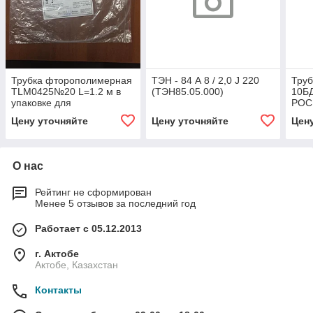
Трубка фторополимерная
ТЭН - 84 А 8 / 2,0 J 220
Труб
TLM0425№20 L=1.2 м в
(ТЭН85.05.000)
10БД
упаковке для
РОС
стерилизатора ГК 100-3
Цену уточняйте
Цену уточняйте
Цен
О нас
Рейтинг не сформирован
Менее 5 отзывов за последний год
Работает с 05.12.2013
г. Актобе
Актобе, Казахстан
Контакты