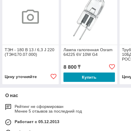
ТЭН - 180 В 13 / 6,3 J 220
Лампа галогенная Osram
Труб
(ТЭН170.07.000)
64225 6V 10W G4
10БД
РОС
8 800
₸
Цену уточняйте
Цен
Купить
О нас
Рейтинг не сформирован
Менее 5 отзывов за последний год
Работает с 05.12.2013