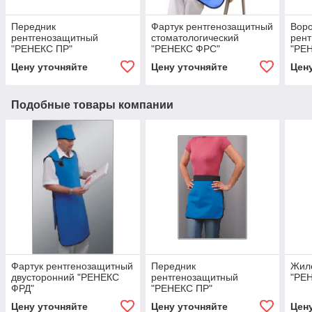
Передник
Фартук рентгенозащитный
Воро
рентгенозащитный
стоматологический
рен
"РЕНЕКС ПР"
"РЕНЕКС ФРС"
"РЕ
Цену уточняйте
Цену уточняйте
Цен
Подобные товары компании
Фартук рентгенозащитный
Передник
Жил
двусторонний "РЕНЕКС
рентгенозащитный
"РЕ
ФРД"
"РЕНЕКС ПР"
Цену уточняйте
Цену уточняйте
Цен