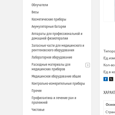
Облучатели
Весы
Косметические приборы
Акумуляторные батареи
Аппараты для профессиональной и
домашней физиотерапии
Запасные части для медицинского и
рентгеновского оборудования
Типора
Лабораторное оборудование
Ед.изм
Расходные материалы для
Кол-во
медицинских приборов
Ед.в к
Медицинское оборудование общее
Контрольно-измерительные приборы
Прочее
ХАРАК
Профилактика и лечение ран и
пролежней
Осно
Чистовье
Стран