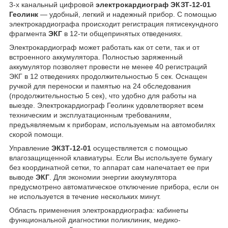
3-х канальный цифровой
электрокардиограф ЭКЗТ-12-01
Геолинк
— удобный, легкий и надежный прибор. С помощью
электрокардиографа происходит регистрация пятисекундного
фрагмента
ЭКГ
в 12-ти общепринятых отведениях.
Электрокардиограф может работать как от сети, так и от
встроенного аккумулятора. Полностью заряженный
аккумулятор позволяет провести не менее 40 регистраций
ЭКГ в 12 отведениях продолжительностью 5 сек. Оснащен
ручкой для переноски и памятью на 24 обследования
(продолжительностью 5 сек), что удобно для работы на
выезде. Электрокардиограф Геолинк удовлетворяет всем
техническим и эксплуатационным требованиям,
предъявляемым к приборам, используемым на автомобилях
скорой помощи.
Управление
ЭК3Т-12-01
осуществляется с помощью
влагозащищенной клавиатуры. Если Вы используете бумагу
без координатной сетки, то аппарат сам напечатает ее при
выводе
ЭКГ
. Для экономии энергии аккумулятора
предусмотрено автоматическое отключение прибора, если он
не используется в течение нескольких минут.
Область применения электрокардиографа: кабинеты
функциональной диагностики поликлиник, медико-