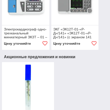
Электрокардиограф одно-
ЭКГ «ЭК12Т-01-«Р-
трехканальный
Д»/141» «ЭК12Т-01-«Р-
миниатюрный ЭК3Т – 01 –
Д»/141» (с экраном 141
«Р-Д»/1 (57 мм бумага)
мм по диагонали)
Цену уточняйте
Цену уточняйте
компьютеризированный
со встроенн
Акционные предложения и новинки