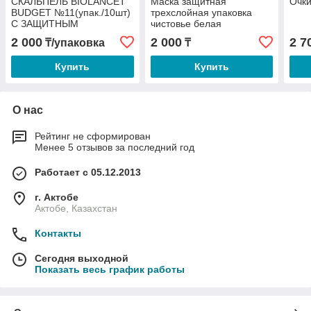
СКАЛЬПЕЛЬ BIOLANCET
Маска защитная
Очк
BUDGET №11(упак./10шт)
трехслойная упаковка
С ЗАЩИТНЫМ
чистовье белая
КОЛПАЧКОМ ИЗ
2 000
2 000
2 7
₸/упаковка
₸
УГЛЕРОДИСТОЙ СТАЛИ,
ОДНОРАЗОВЫЙ
Купить
Купить
СТЕРИЛЬНЫЙ
О нас
Рейтинг не сформирован
Менее 5 отзывов за последний год
Работает с 05.12.2013
г. Актобе
Актобе, Казахстан
Контакты
Сегодня выходной
Показать весь график работы